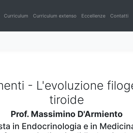
(current)
Curriculum
Curriculum extenso
Eccellenze
Contatti
nti - L'evoluzione filog
tiroide
Prof. Massimino D'Armiento
sta in Endocrinologia e in Medicin