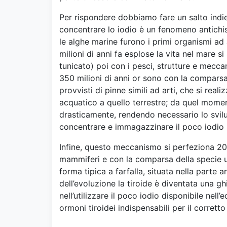
Per rispondere dobbiamo fare un salto indie
concentrare lo iodio è un fenomeno antichiss
le alghe marine furono i primi organismi a
milioni di anni fa esplose la vita nel mare s
tunicato) poi con i pesci, strutture e meccan
350 milioni di anni or sono con la comparsa 
provvisti di pinne simili ad arti, che si reali
acquatico a quello terrestre; da quel moment
drasticamente, rendendo necessario lo svil
concentrare e immagazzinare il poco iodio 
Infine, questo meccanismo si perfeziona 200 
mammiferi e con la comparsa della specie u
forma tipica a farfalla, situata nella parte 
dell’evoluzione la tiroide è diventata una g
nell’utilizzare il poco iodio disponibile nell
ormoni tiroidei indispensabili per il corrett