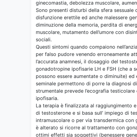
ginecomastia, debolezza muscolare, aumen
Sono presenti disturbi della sfera sessuale 
disfunzione erettile ed anche malessere gene
diminuzione della memoria, perdita di energ
muscolare, mutamento dell’umore con disinte
sociali.
Questi sintomi quando compaiono nell’anzian
per falso pudore venendo erroneamente attrib
l’accurata anamnesi, il dosaggio del testoste
gonadotropine ipofisarie LH e FSH (che a s
possono essere aumentate o diminuite) ed e
seminale permettono di porre la diagnosi d
strumentale prevede l’ecografia testicolare
ipofisaria.
La terapia è finalizzata al raggiungimento 
di testosterone e si basa sull’ impiego di te
intramuscolare o per via transdermica con g
è alterato si ricorre al trattamento con go
ottimi effetti sia soggettivi (benessere gene