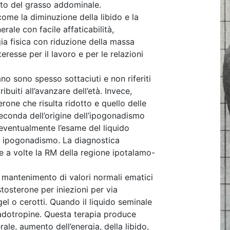
to del grasso addominale.
come la diminuzione della libido e la
rale con facile affaticabilità,
ia fisica con riduzione della massa
resse per il lavoro e per le relazioni
o sono spesso sottaciuti e non riferiti
uiti all’avanzare dell’età. Invece,
rone che risulta ridotto e quello delle
econda dell’origine dell’ipogonadismo
ventualmente l’esame del liquido
i ipogonadismo. La diagnostica
 e a volte la RM della regione ipotalamo-
e mantenimento di valori normali ematici
stosterone per iniezioni per via
el o cerotti. Quando il liquido seminale
nadotropine. Questa terapia produce
rale, aumento dell’energia, della libido,