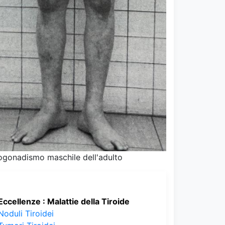
ogonadismo maschile dell'adulto
Eccellenze : Malattie della Tiroide
Noduli Tiroidei