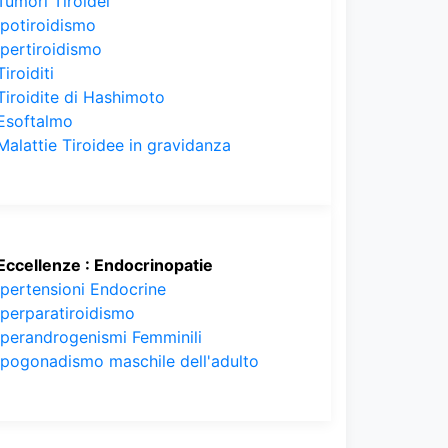
Tumori Tiroidei
Ipotiroidismo
Ipertiroidismo
Tiroiditi
Tiroidite di Hashimoto
Esoftalmo
Malattie Tiroidee in gravidanza
Eccellenze : Endocrinopatie
Ipertensioni Endocrine
Iperparatiroidismo
Iperandrogenismi Femminili
Ipogonadismo maschile dell'adulto