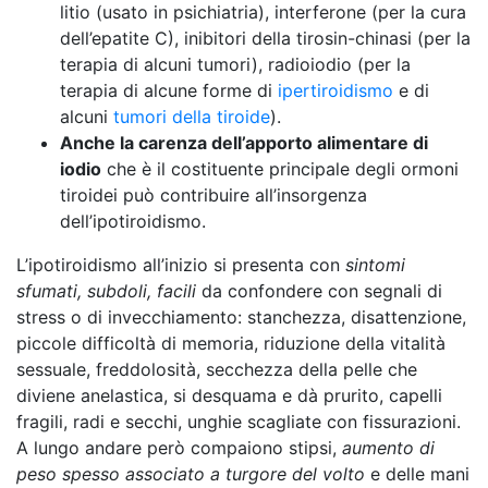
litio (usato in psichiatria), interferone (per la cura
dell’epatite C), inibitori della tirosin-chinasi (per la
terapia di alcuni tumori), radioiodio (per la
terapia di alcune forme di
ipertiroidismo
e di
alcuni
tumori della tiroide
).
Anche la carenza dell’apporto alimentare di
iodio
che è il costituente principale degli ormoni
tiroidei può contribuire all’insorgenza
dell’ipotiroidismo.
L’ipotiroidismo all’inizio si presenta con
sintomi
sfumati, subdoli, facili
da confondere con segnali di
stress o di invecchiamento: stanchezza, disattenzione,
piccole difficoltà di memoria, riduzione della vitalità
sessuale, freddolosità, secchezza della pelle che
diviene anelastica, si desquama e dà prurito, capelli
fragili, radi e secchi, unghie scagliate con fissurazioni.
A lungo andare però compaiono stipsi,
aumento di
peso spesso associato a turgore del volto
e delle mani